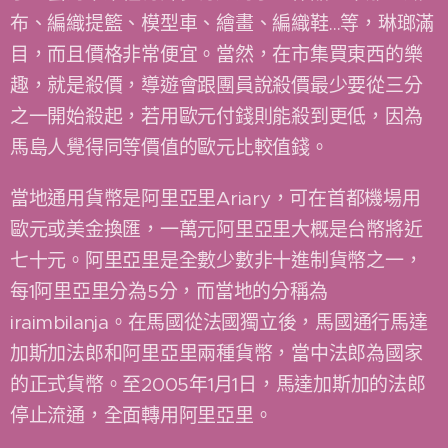
布、編織提籃、模型車、繪畫、編織鞋…等，琳瑯滿
目，而且價格非常便宜。當然，在市集買東西的樂
趣，就是殺價，導遊會跟團員說殺價最少要從三分
之一開始殺起，若用歐元付錢則能殺到更低，因為
馬島人覺得同等價值的歐元比較值錢。
當地通用貨幣是阿里亞里Ariary，可在首都機場用
歐元或美金換匯，一萬元阿里亞里大概是台幣將近
七十元。阿里亞里是全數少數非十進制貨幣之一，
每1阿里亞里分為5分，而當地的分稱為
iraimbilanja。在馬國從法國獨立後，馬國通行馬達
加斯加法郎和阿里亞里兩種貨幣，當中法郎為國家
的正式貨幣。至2005年1月1日，馬達加斯加的法郎
停止流通，全面轉用阿里亞里。