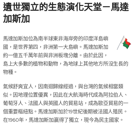
遺世獨立的生態演化天堂－馬達
加斯加
馬達加斯加位為南半球東非海岸旁的印度洋島嶼
國，是世界第四，非洲第一大島嶼。馬達加斯加
約一億五千萬年前與非洲板塊分離。由於此因，
島上大多數的植物和動物，為地球上其他地方所沒生長的
物種。
氣候舒爽宜人，因南迴歸線經過，與台灣的氣候相當類
似。因地理位置優異，因此在大航海時代成為阿拉伯人、
葡萄牙人、法國人與英國人的貿易站，成為歐亞貿易的一
個重要樞紐點。馬達加斯加於19世紀後期被法國人殖民。
在1960年，馬達加斯加贏得了獨立，現今為民主國家。