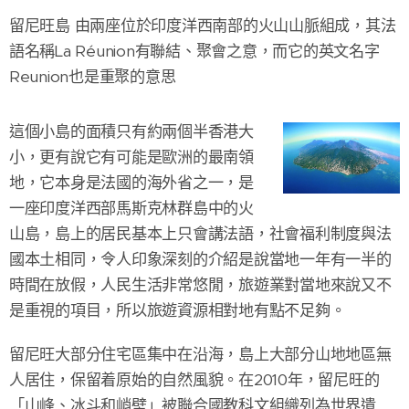
留尼旺島 由兩座位於印度洋西南部的火山山脈組成，其法
語名稱La Réunion有聯結、聚會之意，而它的英文名字
Reunion也是重聚的意思
這個小島的面積只有約兩個半香港大
小，更有說它有可能是歐洲的最南領
地，它本身是法國的海外省之一，是
一座印度洋西部馬斯克林群島中的火
山島，島上的居民基本上只會講法語，社會福利制度與法
國本土相同，令人印象深刻的介紹是說當地一年有一半的
時間在放假，人民生活非常悠閒，旅遊業對當地來說又不
是重視的項目，所以旅遊資源相對地有點不足夠。
留尼旺大部分住宅區集中在沿海，島上大部分山地地區無
人居住，保留着原始的自然風貌。在2010年，留尼旺的
「山峰、冰斗和峭壁」被聯合國教科文組織列為世界遺