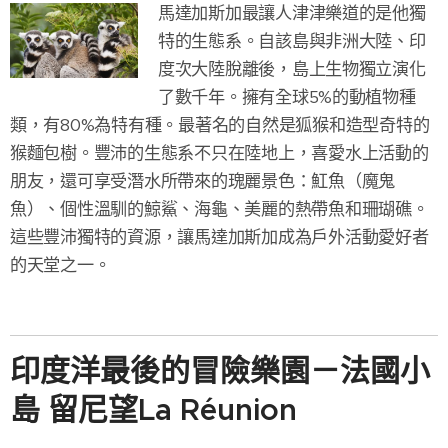
馬達加斯加最讓人津津樂道的是他獨
特的生態系。自該島與非洲大陸、印
度次大陸脫離後，島上生物獨立演化
了數千年。擁有全球5%的動植物種
類，有80%為特有種。最著名的自然是狐猴和造型奇特的
猴麵包樹。豐沛的生態系不只在陸地上，喜愛水上活動的
朋友，還可享受潛水所帶來的瑰麗景色：魟魚（魔鬼
魚）、個性溫馴的鯨鯊、海龜、美麗的熱帶魚和珊瑚礁。
這些豐沛獨特的資源，讓馬達加斯加成為戶外活動愛好者
的天堂之一。
印度洋最後的冒險樂園－法國小
島 留尼望La Réunion