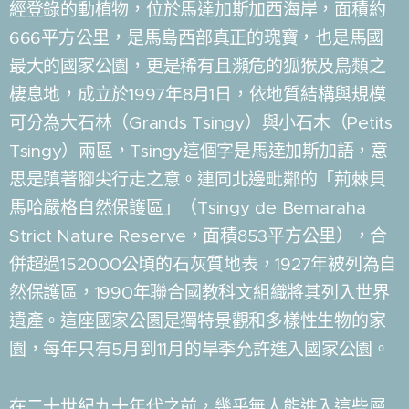
經登錄的動植物，位於馬達加斯加西海岸，面積約
666平方公里，是馬島西部真正的瑰寶，也是馬國
最大的國家公園，更是稀有且瀕危的狐猴及鳥類之
棲息地，成立於1997年8月1日，依地質結構與規模
可分為大石林（Grands Tsingy）與小石木（Petits
Tsingy）兩區，Tsingy這個字是馬達加斯加語，意
思是蹎著腳尖行走之意。連同北邊毗鄰的「荊棘貝
馬哈嚴格自然保護區」（Tsingy de Bemaraha
Strict Nature Reserve，面積853平方公里），合
併超過152000公頃的石灰質地表，1927年被列為自
然保護區，1990年聯合國教科文組織將其列入世界
遺產。這座國家公園是獨特景觀和多樣性生物的家
園，每年只有5月到11月的旱季允許進入國家公園。
在二十世紀九十年代之前，幾乎無人能進入這些層