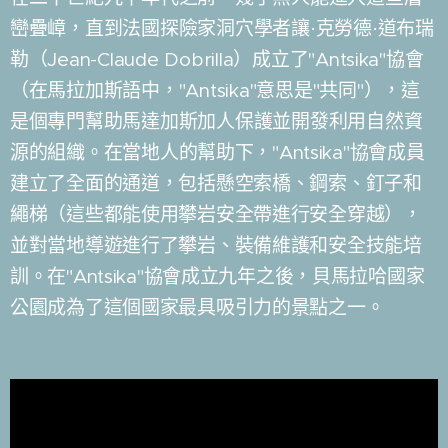
巒疊嶂，直到法國探險家洞穴學者讓·克勞德·道布瑞
勒（Jean-Claude Dobrilla）成立了"Antsika"協會
（在馬拉加斯語中，"Antsika"意思是"共同"），這
是個專門幫助馬達加斯加人保護並開發利用自然資
源的組織。
在當地人的幫助下，"Antsika"協會成員
建立了全面的通道，包括懸空索橋、鋼索、釘子和
繩梯（這些都能使用攀岩安全帶進行安全穿越），
並對當地導遊進行了攀岩、裝備維護和安全技能培
訓。在"Antsika"協會成立九年之後，貝馬拉哈國家
公園成為了這個國家最具吸引力的景點之一。