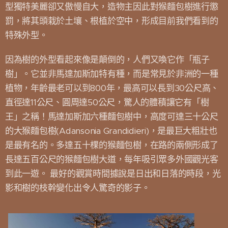
型獨特美麗卻又傲慢自大，造物主因此對猴麵包樹進行懲
罰，將其頭栽於土壤、根植於空中，形成目前我們看到的
特殊外型。
因為樹的外型看起來像是顛倒的，人們又喚它作「瓶子
樹」。它並非馬達加斯加特有種，而是常見於非洲的一種
植物，年齡最老可以到800年，最高可以長到30公尺高、
直徑達11公尺、圓周達50公尺，驚人的體積讓它有「樹
王」之稱！馬達加斯加六種麵包樹中，高度可達三十公尺
的大猴麵包樹(Adansonia Grandidieri)，是最巨大粗壯也
是最有名的。多達五十棵的猴麵包樹，在路的兩側形成了
長達五百公尺的猴麵包樹大道，每年吸引眾多外國觀光客
到此一遊。 最好的觀賞時間據說是日出和日落的時段，光
影和樹的枝幹變化出令人驚奇的影子。