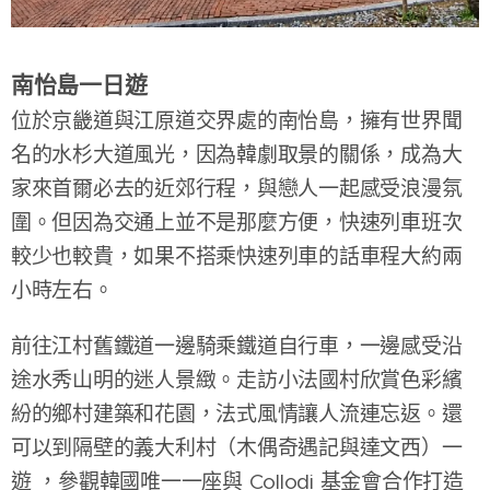
南怡島一日遊
位於京畿道與江原道交界處的南怡島，擁有世界聞
名的水杉大道風光，因為韓劇取景的關係，成為大
家來首爾必去的近郊行程，與戀人一起感受浪漫氛
圍。但因為交通上並不是那麼方便，快速列車班次
較少也較貴，如果不搭乘快速列車的話車程大約兩
小時左右。
前往江村舊鐵道一邊騎乘鐵道自行車，一邊感受沿
途水秀山明的迷人景緻。走訪小法國村欣賞色彩繽
紛的鄉村建築和花園，法式風情讓人流連忘返。還
可以到隔壁的義大利村（木偶奇遇記與達文西）一
遊 ，參觀韓國唯一一座與 Collodi 基金會合作打造