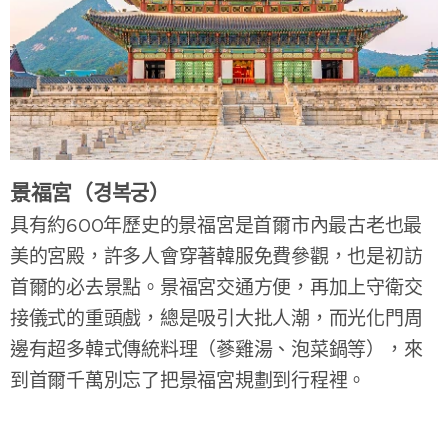
景福宮（경복궁）
具有約600年歷史的景福宮是首爾市內最古老也最
美的宮殿，許多人會穿著韓服免費參觀，也是初訪
首爾的必去景點。景福宮交通方便，再加上守衛交
接儀式的重頭戲，總是吸引大批人潮，而光化門周
邊有超多韓式傳統料理（蔘雞湯、泡菜鍋等），來
到首爾千萬別忘了把景福宮規劃到行程裡。