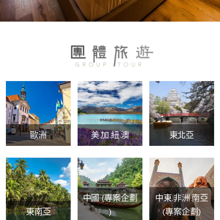
歐洲
美.加.紐.澳
東北亞
中國 (專案企劃
中東.非洲.南亞
東南亞
)
(專案企劃)