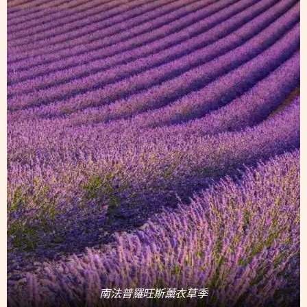
南法普羅旺斯薰衣草季