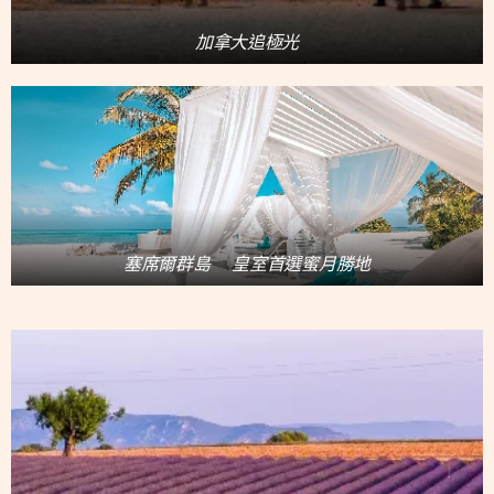
加拿大追極光
塞席爾群島❤️皇室首選蜜月勝地