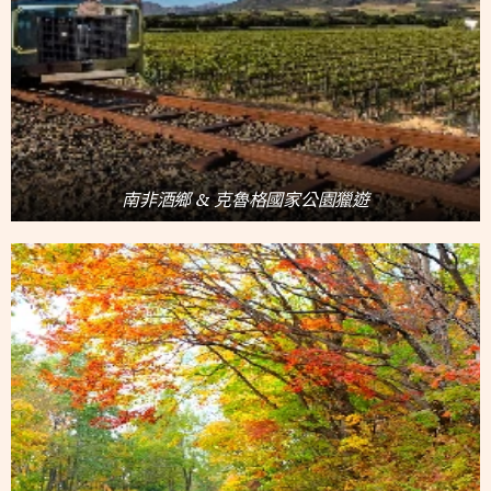
南非酒鄉 & 克魯格國家公園獵遊