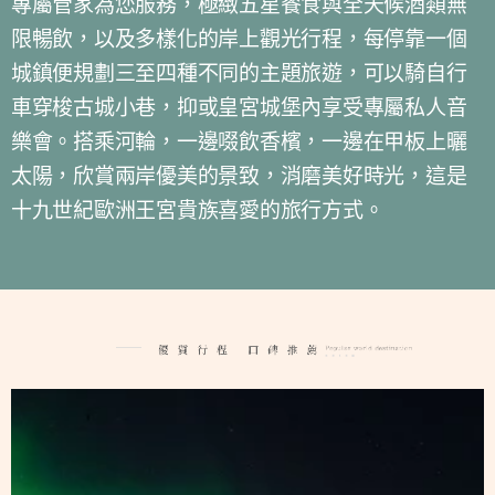
專屬管家為您服務，極緻五星餐食與全天候酒類無
限暢飲，以及多樣化的岸上觀光行程，每停靠一個
城鎮便規劃三至四種不同的主題旅遊，可以騎自行
車穿梭古城小巷，抑或皇宮城堡內享受專屬私人音
樂會。搭乘河輪，一邊啜飲香檳，一邊在甲板上曬
太陽，欣賞兩岸優美的景致，消磨美好時光，這是
十九世紀歐洲王宮貴族喜愛的旅行方式。