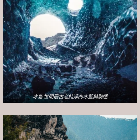
冰島 世間最古老純淨的冰藍與剔透