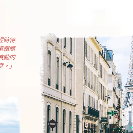
輕時待
遠跟隨
流動的
宴。」