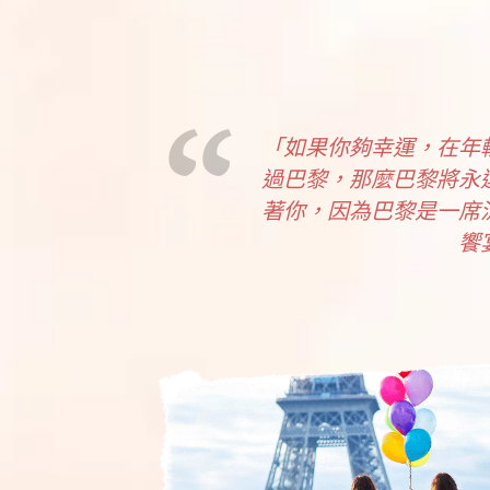
「如果你夠幸運，
在年
過巴黎，
那麼巴黎將永
著你，
因為巴黎是一席
饗