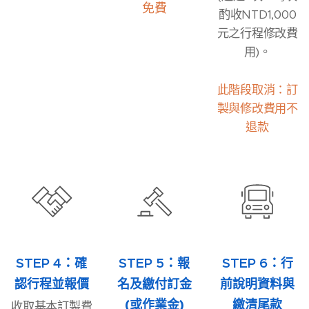
免費
酌收NTD1,000
元之行程修改費
用)。
此階段取消：訂
製與修改費用不
退款
STEP 4：
STEP 5：
STEP 6：
確
報
行
認行程並報價
名及繳付訂金
前說明資料與
(或作業金)
繳清尾款
收取基本訂製費