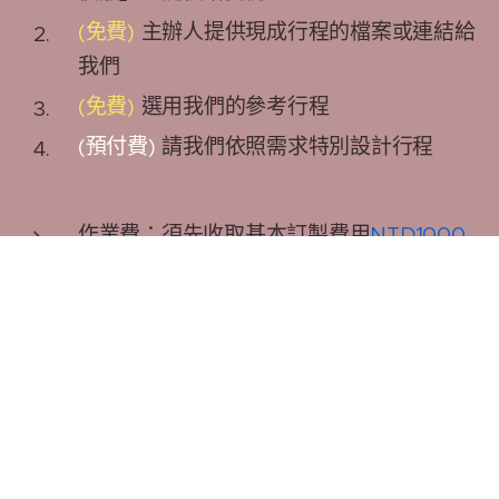
(免費)
主辦人提供現成行程的檔案或連結給
我們
(免費)
選用我們的參考行程
(預付費)
請我們依照需求特別設計行程
作業費：須先收取基本訂製費用
NTD1000
(收取訂金時可抵扣)，期間可2次免費之行程
調整修改
超過
2次
，每次酌收
NTD1,000
元之行程修改
費用
為了避免服務被濫用，我們才會收取預付費
用。
預付費用可用來扣抵行程相關消費。