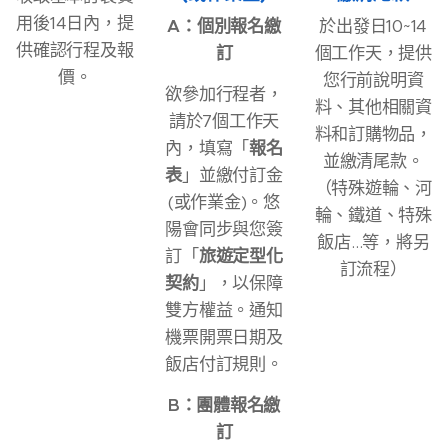
用後14日內，提
A：
個別報名繳
於出發日10~14
供確認行程及報
訂
個工作天，提供
價。
您行前說明資
欲參加行程者，
料、其他相關資
請於7個工作天
料和訂購物品，
內，填寫「
報名
並繳清尾款。
表
」並繳付訂金
（特殊遊輪、河
(或作業金)。悠
輪、鐵道、特殊
陽會同步與您簽
飯店…等，將另
訂「
旅遊定型化
訂流程）
契約
」，以保障
雙方權益。通知
機票開票日期及
飯店付訂規則。
B：
團體報名繳
訂