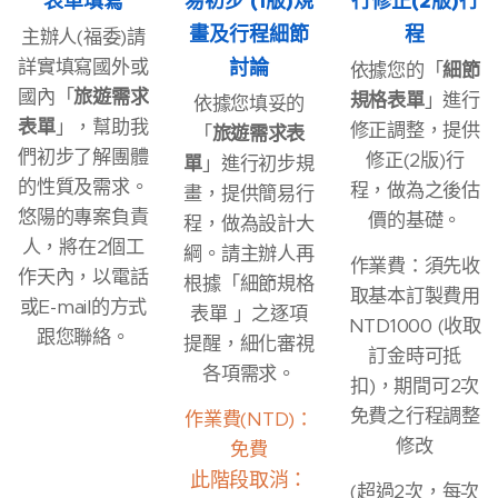
表單填寫
易初步 (1版)規
行修正(2版)行
畫及行程細節
程
主辦人(福委)請
詳實填寫國外或
討論
依據您的「
細節
國內「
旅遊需求
規格表單
」進行
依據您填妥的
表單
」，幫助我
修正調整，提供
「
旅遊需求表
們初步了解團體
修正(2版)行
單
」進行初步規
的性質及需求。
程，做為之後估
畫，提供簡易行
悠陽的專案負責
價的基礎。
程，做為設計大
人，將在2個工
綱。請主辦人再
作業費：須先收
作天內，以電話
根據「細節規格
取基本訂製費用
或E-mail的方式
表單 」之逐項
NTD1000 (收取
跟您聯絡。
提醒，細化審視
訂金時可抵
各項需求。
扣)，期間可2次
免費之行程調整
作業費(NTD)：
修改
免費
此階段取消：
(超過2次，每次