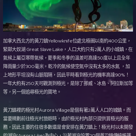
加拿大西北方的黃刀鎮Yellowknife位處北極圈以南約400公里，
緊鄰大奴湖 Great Slave Lake，人口大約只有2萬人的小城鎮，在
氣候上屬亞寒帶氣候，夏季和冬季的溫差可高達50度以上且全年
降雨量少於300毫米，乾冷的氣候使空氣中沒有太多的水氣 ，加
上地形平坦沒有山脈阻隔，因此平時看到極光的機率高達90%！
一年大約有250天可觀測到極光，是除了挪威、冰島、阿拉斯加等
等，另一個追尋極光的寶地。
黃刀鎮裡的極光村Aurora Village是個有著2萬人人口的城鎮。而
當要規劃前往極光村旅遊時，由於極光村內部只提供賞極光的服
務，因此主要的住宿多數還是會安排在黃刀鎮上！極光村以未開發
的湖泊(Aurora Like)為中心，沿著湖泊設置20個黃刀鎮傳統帳篷