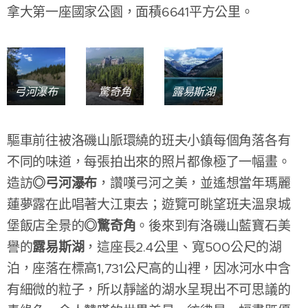
拿大第一座國家公園，面積6641平方公里。
弓河瀑布
驚奇角
露易斯湖
驅車前往被洛磯山脈環繞的班夫小鎮每個角落各有
不同的味道，每張拍出來的照片都像極了一幅畫。
◎弓
河瀑布
造訪
，讚嘆弓河之美，並遙想當年瑪麗
蓮夢露在此唱著大江東去；遊覽可眺望班夫溫泉城
◎驚奇角
堡飯店全景的
。後來到有洛磯山藍寶石美
露易斯湖
譽的
，這座長2.4公里、寬500公尺的湖
泊，座落在標高1,731公尺高的山裡，因冰河水中含
有細微的粒子，所以靜謐的湖水呈現出不可思議的