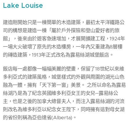
Lake Louise
建造剛開始只是一棟簡單的木造建築，最初太平洋鐵路公
司的構想是建造一棟「屬於戶外探險和登山愛好者的旅
館」，後來由於遊客急速增加，才展開擴建工程，1924年
一場大火破壞了原先的木造樓房，一年內又重建為8層樓
的磚造建築，1913年正式改名為露易絲湖城堡飯店。
飯店每一處都像一幅幅美麗的壁畫，保留了18世紀以來維
多利亞式的建築風格，城堡樣式的外觀與周圍的湖光山色
融為一體，擁有「天下第一窗」美景。 之所以命名為露易
絲湖乃是為了紀念英國維多利亞女王的女兒─露易絲公
主，也是之後的加拿大總督夫人，而注入露易絲湖的河流
則改名為維多利亞以紀念女王陛下，同時擁有這對母女湖
的省份則稱為亞伯達省(Alberta)。