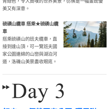
青綠色，令人贊嘆的世界美景，彷彿是一幅畫既優
美又有深意。
硫磺山纜車 搭乘★硫磺山纜
車
搭乘硫磺山的班夫纜車，直
接到達山頂，可一覽班夫國
家公園連綿的山巒與湖泊河
道，洛磯山美景盡收眼底。