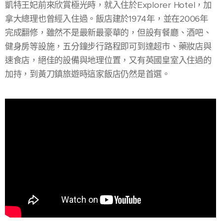
凱特王妃前來欣賞極光時，就入住於Explorer Hotel，加
拿大總理也曾經入住過。飯店建於1974年，並在2006年
完成翻修，雖然不是最新最豪華的，但設有餐廳、酒吧、
健身房等設施，五分鐘步行路程即可到達超市、藥妝店與
速食店，絕佳的設備與地理位置，又有英國皇室入住過的
加持，到黃刀鎮旅遊時這家飯店仍然是首選。