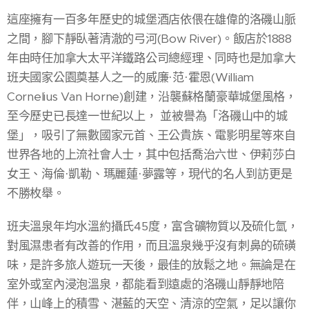
這座擁有一百多年歷史的城堡酒店依偎在雄偉的洛磯山脈
之間，腳下靜臥著清澈的弓河(Bow River)。飯店於1888
年由時任加拿大太平洋鐵路公司總經理、同時也是加拿大
班夫國家公園奠基人之一的威廉·范·霍恩(William
Cornelius Van Horne)創建，沿襲蘇格蘭豪華城堡風格，
至今歷史已長達一世紀以上， 並被譽為「洛磯山中的城
堡」，吸引了無數國家元首、王公貴族、電影明星等來自
世界各地的上流社會人士，其中包括喬治六世、伊莉莎白
女王、海倫·凱勒、瑪麗蓮·夢露等，現代的名人到訪更是
不勝枚舉。
班夫溫泉年均水溫約攝氏45度，富含礦物質以及硫化氫，
對風濕患者有改善的作用，而且溫泉幾乎沒有刺鼻的硫磺
味，是許多旅人遊玩一天後，最佳的放鬆之地。無論是在
室外或室內浸泡溫泉，都能看到遠處的洛磯山靜靜地陪
伴，山峰上的積雪、湛藍的天空、清涼的空氣，足以讓你