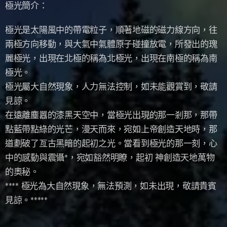
極光簡介：
極光是太陽風中的帶電粒子，順著地磁的磁力線方向，往
兩極方向移動，與大氣中氣體原子碰撞放電，所發出的瑰
麗極光，出現在北極的稱為北極光，出現在南極的稱為南
極光。
極光屬大自然現象，人力無法控制，如未能觀賞到，敬請
見諒。
在遠離塵囂的漆黑天空中，當極光出現的那一剎那，那帶
點藍帶點綠的光芒，漫天而來，宛如上帝創造天地時，那
道劃破了亙古黑暗的起初之光。當看到極光的那一刻，心
中的感動與震懾*，宛如豁然明瞭，起初 神創造天地萬物
的奧秘。
**** 極光為大自然現象，無法預測，如未出現，敬請貴賓
見諒。*****