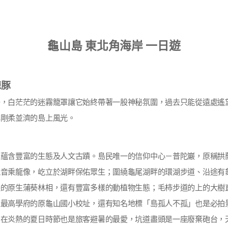
龜山島 東北角海岸 一日遊
鯨豚
島，白茫茫的迷霧籠罩讓它始終帶著一股神秘氛圍，過去只能從遠處遙
嶼剛柔並濟的島上風光。
，蘊含豐富的生態及人文古蹟。島民唯一的信仰中心－普陀巖，原稱拱
觀音乘龍像，屹立於湖畔保佑眾生；圍繞龜尾湖畔的環湖步道、沿途有
的原生蒲葵林相，還有豐富多樣的動植物生態；毛柿步道的上的大樹
上最高學府的原龜山國小校址，還有知名地標「島孤人不孤」也是必拍
，在炎熱的夏日時節也是旅客避暑的最愛，坑道盡頭是一座廢棄砲台，