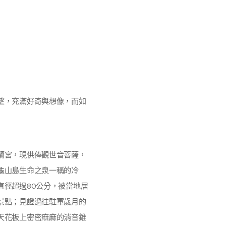
望，充滿好奇與想像，而如
蘭宮，現供俸觀世音菩薩，
龜山島生命之泉一稱的冷
直徑超過80公分，被當地居
景點；見證過往駐軍歲月的
天花板上密密麻麻的消音錐