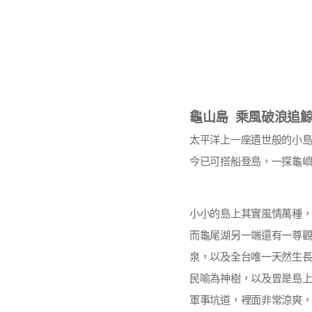
龜山島
乘風破浪追
太平洋上一座遺世般的小
今已可搭船登島，一探龜
小小的島上其實風情萬種
而龜尾湖另一端還有一尊
泉，以及全台唯一天然生長
民喻為神樹，以及曾是島
軍事坑道，裡面非常涼爽