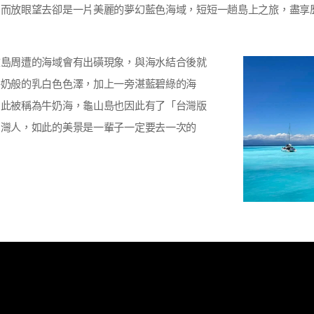
，而放眼望去卻是一片美麗的夢幻藍色海域，短短一趟島上之旅，盡享
在島周遭的海域會有出磺現象，與海水結合後就
牛奶般的乳白色色澤，加上一旁湛藍碧綠的海
因此被稱為牛奶海，龜山島也因此有了「台灣版
台灣人，如此的美景是一輩子一定要去一次的