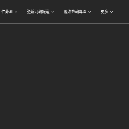
知性非洲
遊輪河輪鐵道
龐洛郵輪專區
更多