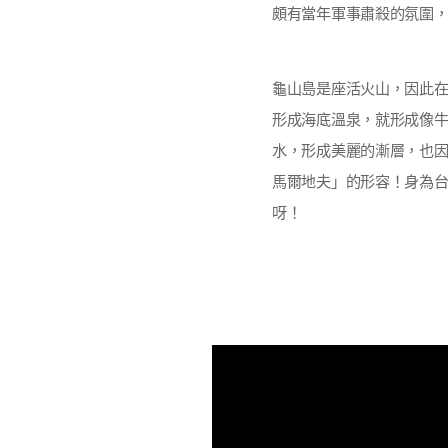
頗有當年軍事肅殺的氛圍
龜山島是座活火山，因此
形成海底溫泉，就形成像
水，形成美麗的漸層，也
馬爾地夫」的形容！身為
呀！