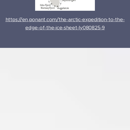
https://en.ponant.com/the-arctic-expedition-to-the-
edge-of-the-ice-sheet-ly080825-9