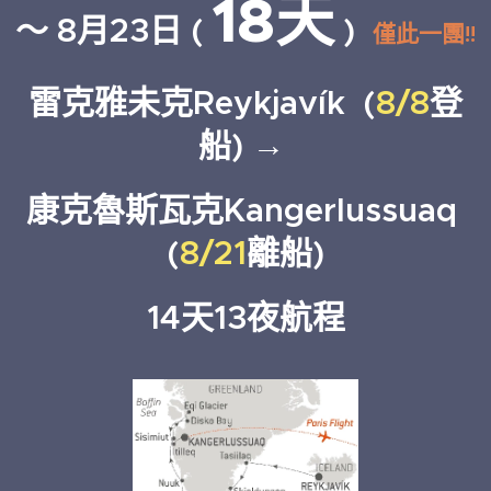
18天
～ 8月23日 (
)
僅此一團!!
雷克雅未克Reykjavík (
8/8
登
船) →
康克魯斯瓦克Kangerlussuaq
(
8/21
離船)
1
4天13夜航程