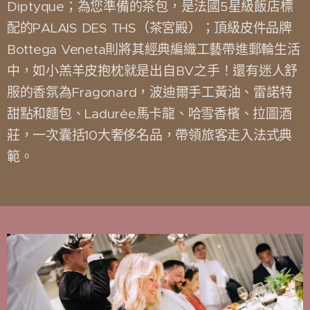
Diptyque；為您準備的茶包，是法國5星級飯店標
配的PALAIS DES THS（茶宮殿）；頂級皮件品牌
Bottega Veneta則將其經典編織工藝帶進郵輪生活
中，如小羔羊皮抱枕就是出自BV之手！還有迷人舒
服的香氛為Fragonard，波迪爾手工黃油、雷諾特
甜點和麵包、Ladurée馬卡龍、哈雪香檳、拉圖酒
莊，一次囊括10大奢侈名品，帶領旅客走入法式典
範。