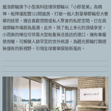
龐洛郵輪旗下小型高科技環保郵輪以「小即是美」為精
神，船隊僅配置122間搶房，打破一般人對豪華郵輪愈大奢
華的迷思，適合喜歡悠閒或私人聚會的私密空間，已在高
端郵輪市場蔚為風潮。此外，除了船上多元的頂級享受，
小而美的噸位可停靠大型船隻無法造訪的港口，擁有專屬
使用權，可解鎖人跡罕至的世外桃源，為觀光郵輪打開絕
無僅有的新視野，引領全球奢華探險新風尚。