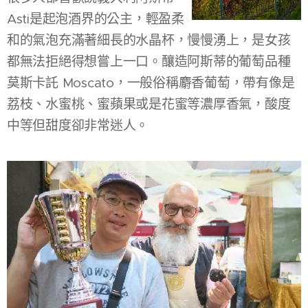
Asti是起泡酒界的公主，輕盈柔
和的氣泡充滿著細長的水晶杯，慢慢湧上，是女孩
都無法拒絕得想嘗上一口。釀造阿斯蒂的葡萄品種
莫斯卡託 Moscato，一般俗稱麝香葡萄，帶有像是
荔枝、水蜜桃、蜜蘋果或是花蜜等濃厚香氣，酸度
中等但甜度卻非常迷人。