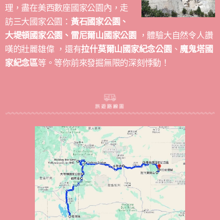
理，盡在美西數座國家公園內，走
訪三大國家公園：
黃石國家公園、
大堤頓國家公園、
雷尼爾山國家公園
，體驗大自然令人讚
嘆的壯麗雄偉 ，還有
拉什莫爾山國家紀念公園
、
魔鬼塔國
家紀念區
等。等你前來發掘無限的深刻悸動！