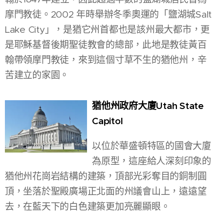
摩門教徒。2002 年時舉辦冬季奧運的「鹽湖城Salt
Lake City」，是猶它州首都也是該州最大都市，更
是耶穌基督後期聖徒教會的總部，此地是教徒黃百
翰帶領摩門教徒，來到這個寸草不生的猶他州，辛
苦建立的家園。
猶他州政府大廈
Utah State
Capitol
以位於華盛頓特區的國會大廈
為原型，這座給人深刻印象的
猶他州花崗岩結構的建築，頂部光彩奪目的銅制圓
頂，坐落於聖殿廣場正北面的州議會山上，遠遠望
去，在藍天下的白色建築更加亮麗顯眼。