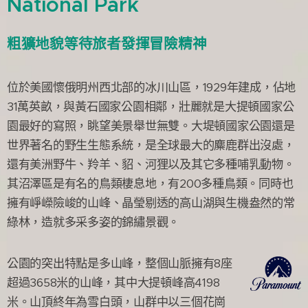
National Park
粗獷地貌等待旅者發揮冒險精神
位於美國懷俄明州西北部的冰川山區，1929年建成，佔地
31萬英畝，與黃石國家公園相鄰，壯麗就是大提頓國家公
園最好的寫照，眺望美景舉世無雙。大堤頓國家公園還是
世界著名的野生生態系統，是全球最大的麋鹿群出沒處，
還有美洲野牛、羚羊、貂、河狸以及其它多種哺乳動物。
其沼澤區是有名的鳥類棲息地，有200多種鳥類。同時也
擁有崢嶸險峻的山峰、晶瑩剔透的高山湖與生機盎然的常
綠林，造就多采多姿的錦繡景觀。
公園的突出特點是多山峰，整個山脈擁有8座
超過3658米的山峰，其中大提頓峰高4198
米。山頂終年為雪白頭，山群中以三個花崗