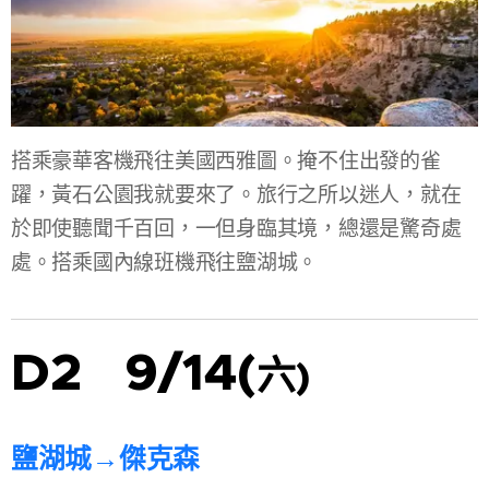
搭乘豪華客機飛往美國西雅圖。掩不住出發的雀
躍，黃石公園我就要來了。旅行之所以迷人，就在
於即使聽聞千百回，一但身臨其境，總還是驚奇處
處。搭乘國內線班機飛往鹽湖城。
D2 9/14(
六
)
鹽湖城
→傑克森