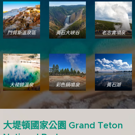
門貿斯溫泉區
黃石大峽谷
老忠實噴泉
大稜鏡溫泉
彩色鍋噴泉
黃石湖
大堤頓國家公園 Grand Teton