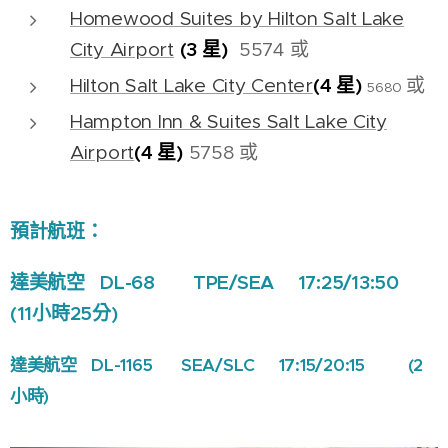
Homewood Suites by Hilton Salt Lake
(3 星)
City Airport
5574 或
(4 星)
Hilton Salt Lake City Center
或
5680
Hampton Inn & Suites Salt Lake City
(4 星)
Airport
5758 或
預計航班：
達美航空 DL-68 TPE/SEA 17:25/13:50
(11小時25分)
達美航空 DL-1165 SEA/SLC 17:15/20:15 (2
小時)