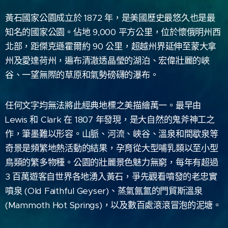
黃石國家公園成立於 1872 年，是美國歷史最悠久也是最
知名的國家公園。佔地 9,000 平方公里，位於懷俄明州西
北部，距傑克遜霍爾約 90 公里，超越州界延伸至蒙大拿
州及愛達荷州，遍布清澈透晶瑩的湖泊、宏偉壯麗的峽
谷、一望無際的草原和氣勢磅礴的瀑布。
任何文字均無法將此經典地標之美描繪萬一。最早由
Lewis 和 Clark 在 1807 年發現，是大自然的鬼斧神工之
作，筆墨難以形容。山脈、河流、峽谷、溫泉和間歇泉等
奇景是頻繁地熱活動的結果，孕育從大型哺乳類以至小型
鳥類的繁多物種。公園的壯麗景色魅力無窮，每年有超過
3 百萬遊客自世界各地湧入黃石，爭先觀看噴發的老忠實
噴泉 (Old Faithful Geyser)、蒸氣氤氳的門貿斯溫泉
(Mammoth Hot Springs)，以及數百處滾滾冒泡的泥塘。