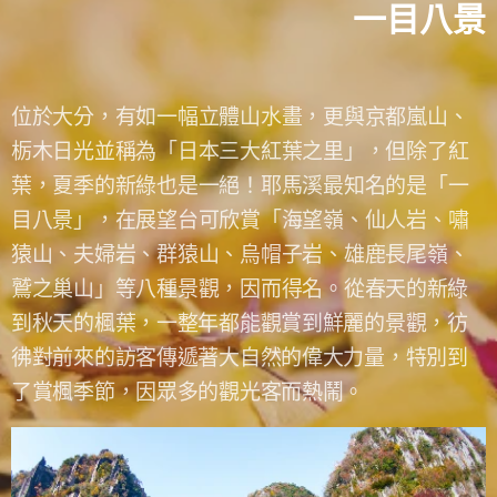
一目八景
位於大分，有如一幅立體山水畫，更與京都嵐山、
栃木日光並稱為「日本三大紅葉之里」，但除了紅
葉，夏季的新綠也是一絕！耶馬溪最知名的是「一
目八景」，在展望台可欣賞「海望嶺、仙人岩、嘯
猿山、夫婦岩、群猿山、烏帽子岩、雄鹿長尾嶺、
鷲之巢山」等八種景觀，因而得名。
從春天的新綠
到秋天的楓葉，一整年都能觀賞到鮮麗的景觀，彷
彿對前來的訪客傳遞著大自然的偉大力量，
特別到
了賞楓季節，因眾多的觀光客而熱鬧。