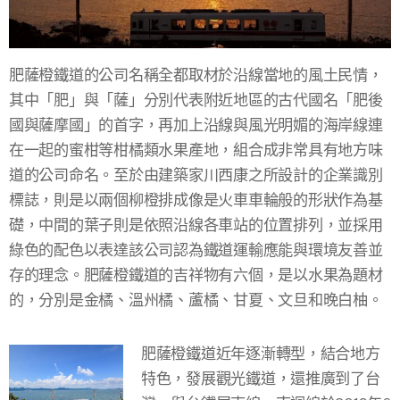
肥薩橙鐵道的公司名稱全都取材於沿線當地的風土民情，
其中「肥」與「薩」分別代表附近地區的古代國名「肥後
國與薩摩國」的首字，再加上沿線與風光明媚的海岸線連
在一起的蜜柑等柑橘類水果產地，組合成非常具有地方味
道的公司命名。至於由建築家川西康之所設計的企業識別
標誌，則是以兩個柳橙排成像是火車車輪般的形狀作為基
礎，中間的葉子則是依照沿線各車站的位置排列，並採用
綠色的配色以表達該公司認為鐵道運輸應能與環境友善並
存的理念。肥薩橙鐵道的吉祥物有六個，是以水果為題材
的，分別是金橘、溫州橘、蘆橘、甘夏、文旦和晚白柚。
肥薩橙鐵道近年逐漸轉型，結合地方
特色，發展觀光鐵道，還推廣到了台