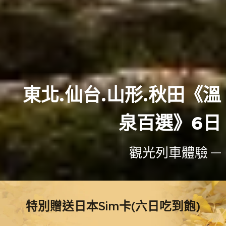
東北.仙台.山形.秋田《溫
泉百選》6日
觀光列車體驗
特別贈送日本Sim卡(六日吃到飽)