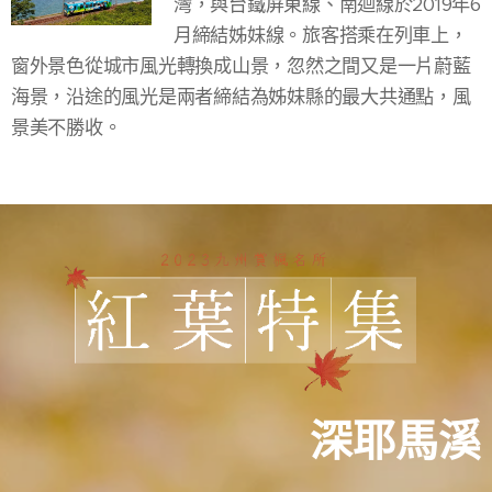
灣，與台鐵屏東線、南迴線於2019年6
月締結姊妹線。旅客搭乘在列車上，
窗外景色從城市風光轉換成山景，忽然之間又是一片蔚藍
海景，沿途的風光是兩者締結為姊妹縣的最大共通點，風
景美不勝收。
深耶馬溪