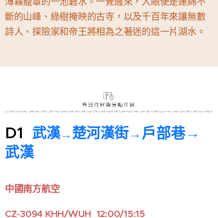
薄霧籠罩的一池碧水。一覺醒來，入眼便是連綿不
斷的山峰、綠樹掩映的古寺，以及千百年來讓無數
詩人、探險家和帝王將相為之著迷的這一片湖水。
D1
戶部巷→
武漢
楚河漢街
→
→
武漢
中國南方航空
CZ-3094 KHH/WUH 12:00/15:15