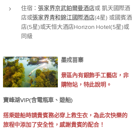
住宿：
張家界京武鉑爾曼酒店
或 凱天國際酒
店或
張家界青和錦江國際酒店
(4星) 或國賓酒
店(5星)或天恒大酒店Horizon Hotel(5星)或
同級
墨戎苗寨
景區內有銀飾手工藝店，非
購物站，特此說明。
寶峰湖VIP(含電瓶車、遊船)
搭乘遊船時請貴賓務必穿上救生衣，為此次快樂的
旅程中添加了安全性，感謝貴賓的配合！