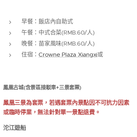
早餐：飯店內自助式
午餐：中式合菜(RMB.60/人)
晚餐：苗家風味(RMB.60/人)
住宿：
Crowne Plaza Xiangxi
或
鳳凰古城(含景區接駁車+三景套票)
鳳凰三景為套票，若遇套票內景點因不可抗力因素
或臨時停業，無法針對單一景點退費。
沱江遊船