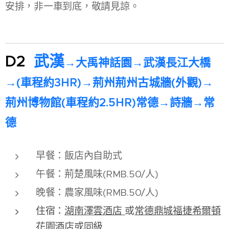
安排，非一車到底，敬請見諒。
D2
武漢
→
→
大禹神話園
武漢長江大橋
→
→
→
(車程約3HR)
荊州荊州古城牆(外觀)
→
荊州博物館(車程約2.5HR)常德
詩牆
→
常
德
早餐：飯店內自助式
午餐：荊楚風味(RMB.50/人)
晚餐：農家風味(RMB.50/人)
住宿：
湖南澤雲酒店
或
常德鼎城福捷希爾頓
花園酒店
或同級