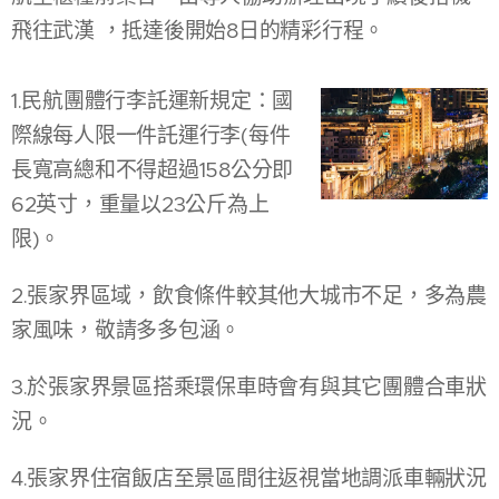
飛往武漢 ，抵達後開始8日的精彩行程。
1.民航團體行李託運新規定：國
際線每人限一件託運行李(每件
長寬高總和不得超過158公分即
62英寸，重量以23公斤為上
限)。
2.張家界區域，飲食條件較其他大城市不足，多為農
家風味，敬請多多包涵。
3.於張家界景區搭乘環保車時會有與其它團體合車狀
況。
4.張家界住宿飯店至景區間往返視當地調派車輛狀況