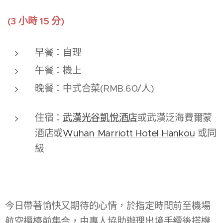
(3 小時 15 分)
早餐：自理
午餐：機上
晚餐：中式合菜(RMB.60/人)
住宿：
武漢光谷凱悅酒店
或武漢泛海費爾蒙
酒店或
Wuhan Marriott Hotel Hankou
或同
級
今日帶著愉快又期待的心情，於指定時間前至機場
航空櫃檯前集合，由專人協助辦理出境手續後搭機