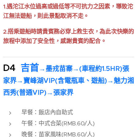
1.遇沱江水位過高或過低等不可抗力之因素，導致沱
江無法遊船，則此景點取消不走。
2.搭乘遊船時請貴賓務必穿上救生衣，為此次快樂的
旅程中添加了安全性，感謝貴賓的配合。
D4
吉首
→
墨戎苗寨
→
(車程約1.5HR)張
家界
→
寶峰湖VIP(含電瓶車、遊船)
→
魅力湘
西秀(普通VIP)
→
張家界
早餐：飯店內自助式
午餐：中式合菜(RMB.60/人)
晚餐：苗家風味(RMB.60/人)