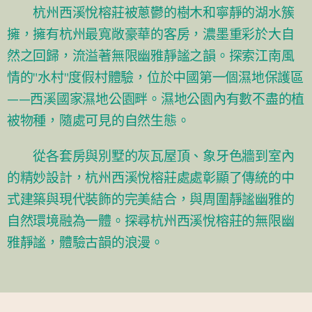
杭州西溪悅榕莊被蔥鬱的樹木和寧靜的湖水簇
擁，擁有杭州最寬敞豪華的客房，濃墨重彩於大自
然之回歸，流溢著無限幽雅靜謐之韻。探索江南風
情的"水村"度假村體驗，位於中國第一個濕地保護區
——西溪國家濕地公園畔。濕地公園內有數不盡的植
被物種，隨處可見的自然生態。
從各套房與別墅的灰瓦屋頂、象牙色牆到室內
的精妙設計，杭州西溪悅榕莊處處彰顯了傳統的中
式建築與現代裝飾的完美結合，與周圍靜謐幽雅的
自然環境融為一體。探尋杭州西溪悅榕莊的無限幽
雅靜謐，體驗古韻的浪漫。