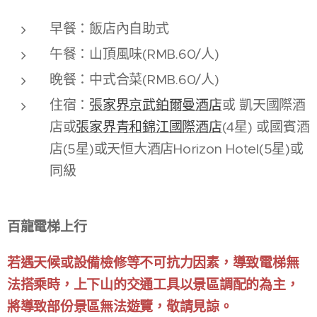
早餐：飯店內自助式
午餐：山頂風味(RMB.60/人)
晚餐：中式合菜(RMB.60/人)
住宿：
張家界京武鉑爾曼酒店
或 凱天國際酒
店或
張家界青和錦江國際酒店
(4星) 或國賓酒
店(5星)或天恒大酒店Horizon Hotel(5星)或
同級
百龍電梯上行
若遇天候或設備檢修等不可抗力因素，導致電梯無
法搭乘時，上下山的交通工具以景區調配的為主，
將導致部份景區無法遊覽，敬請見諒。