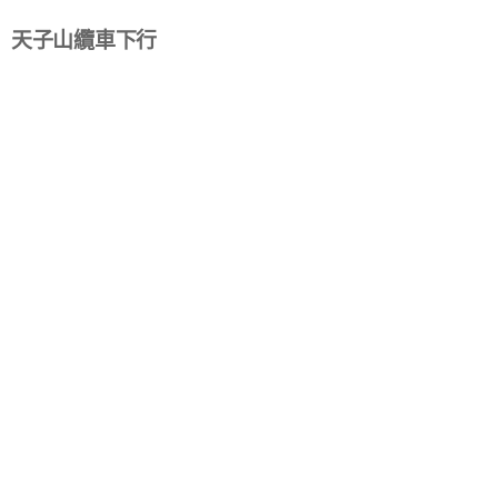
天子山纜車下行
若遇天候或設備檢修等不可抗力因素，導致纜車無
法搭乘時，上下山的交通工具以景區調配的為主，
將導致部份景區無法遊覽，敬請見諒。
D6
張家界→張家界
→
天門山國家森
林公園(含纜車、上下段手扶梯、快線纜
車)
→
天門洞
→
鬼谷棧道
→
玻璃棧道(含鞋
套)
→
土司城
→
(車程約3HR)常德
→
大小河街
→
常德