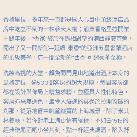
香格里拉，多年來一直都是國人心目中頂級酒店品
牌中屹立不倒的一株參天大樹；浦東香格里拉開業
十餘年後，"香家"終於在遙相對望的浦西靜安寺旁，
開出了又一間新館—延續"東稥"的亞洲五星奢華酒店
的頂級美學，這一間全新的"西稥"可謂豪華至極。
洗練高挑的大堂，頗為開門見山地道出酒店本身的
風格定位—逾500間客房的超大規模，每間客房卻
都在設計與佈局上精益求精，並極具人性化特色，
客房亦毫無遜色，最令人癡迷的莫過於拉開窗簾的
刹那，從落地窗中眺望縱覽的上海城景。除了米其
林餐廳，若你對老上海更情有獨鍾，不如去1515的
經典雞尾酒吧小坐片刻，點一杯經典調酒，陷入舒