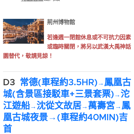
荊州博物館
若逢週一閉館休息或不可抗力因素
或臨時關閉，將另以武漢大禹神話
園替代，敬請見諒！
D3
常德(車程約3.5HR)
鳳凰古
→
城(含景區接駁車+三景套票)
沱
→
江遊船
沈從文故居
萬壽宮
鳳
→
→
→
凰古城夜景→(車程約40MIN)吉
首