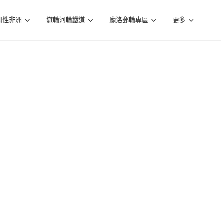
知性非洲
遊輪河輪鐵道
龐洛郵輪專區
更多