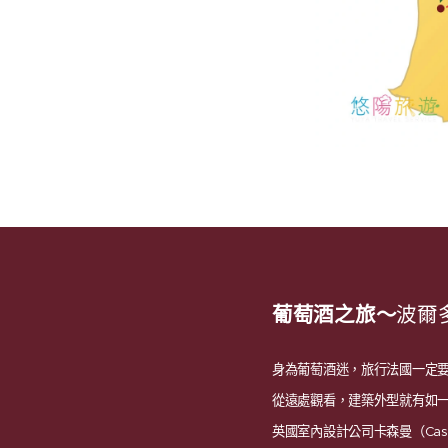
葡萄酒之旅～
波爾多
身為葡萄酒迷，旅行法國一定要走
從遠處觀看，建築外型就有如一座巨型
英國室內設計公司卡森曼（Cas