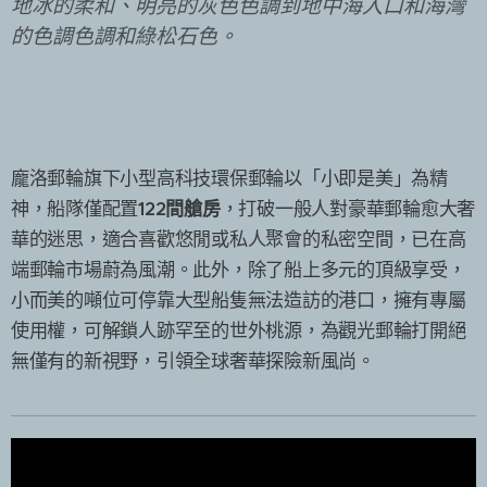
地冰的柔和、明亮的灰色色調到地中海入口和海灣
的色調色調和綠松石色。
龐洛郵輪旗下小型高科技環保郵輪以「小即是美」為精
神，船隊僅配置
122間艙房
，打破一般人對豪華郵輪愈大奢
華的迷思，適合喜歡悠閒或私人聚會的私密空間，已在高
端郵輪市場蔚為風潮。此外，除了船上多元的頂級享受，
小而美的噸位可停靠大型船隻無法造訪的港口，擁有專屬
使用權，可解鎖人跡罕至的世外桃源，為觀光郵輪打開絕
無僅有的新視野，引領全球奢華探險新風尚。