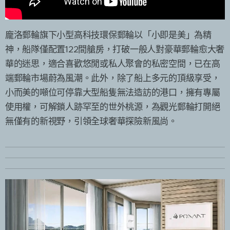
龐洛郵輪旗下小型高科技環保郵輪以「小即是美」為精
神，船隊僅配置122間艙房，打破一般人對豪華郵輪愈大奢
華的迷思，適合喜歡悠閒或私人聚會的私密空間，已在高
端郵輪市場蔚為風潮。此外，除了船上多元的頂級享受，
小而美的噸位可停靠大型船隻無法造訪的港口，擁有專屬
使用權，可解鎖人跡罕至的世外桃源，為觀光郵輪打開絕
無僅有的新視野，引領全球奢華探險新風尚。