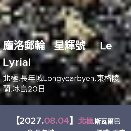
龐洛郵輪 星輝號 Le
Lyrial
北極.
長年城Longyearbyen.東格陵
蘭.冰島20日
【2027.
08.04
】
北
極
.斯瓦爾巴