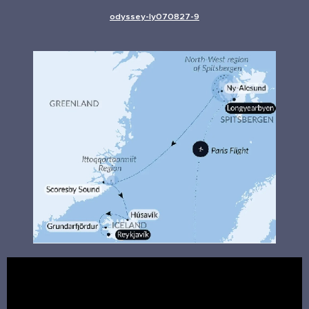
odyssey-ly070827-9