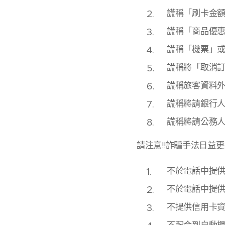
謊稱「刷卡金
謊稱「商品優
謊稱「機票」
謊稱將「取消
謊稱旅客資料
謊稱將請銀行
謊稱將請公務
請注意!!詐騙手法日益
不於電話中提
不於電話中提
不提供信用卡