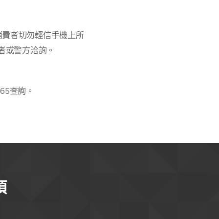
消費者切勿輕信手機上所
者或警方洽詢。
65查詢。
項