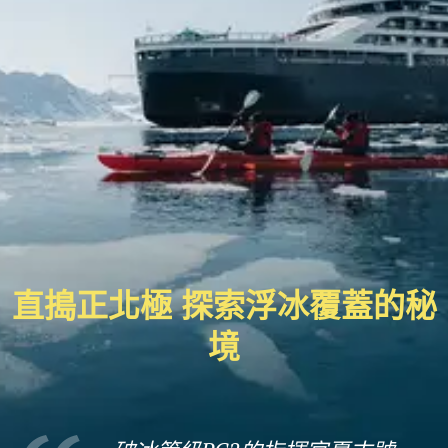
直搗正北極 探索浮冰覆蓋的秘
境