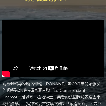
兩極郵輪專家龐洛郵輪（PONANT）於2021年開始服役
的頂級破冰船指揮官夏古號（Le Commandant
Charcot）是以有「極地紳士」美譽的法國探險家夏古來
為船舶命名。指揮官夏古號屢次刷新「最南紀錄」，並於