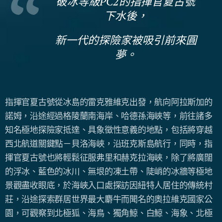
破冰等級PC2的指揮官夏古號
下水後，
新一代的探險家被吸引前來圓
夢。
指揮官夏古號從冰島的雷克雅維克出發，航向阿拉斯加的
諾姆，沿途經過格陵蘭南海岸、哈德孫海峽等，前往諸多
知名極地探險家抵達、具象徵性意義的地點，包括將穿越
西北航道關鍵點－貝洛海峽，沿班克斯島航行，同時，指
揮官夏古號也將輕鬆征服弗里和赫克拉海峽，除了將廣闊
的浮冰、藍色的冰川、無垠的凍土帶、陡峭的冰牆等極地
景觀盡收眼底，於海峽入口處探訪因紐特人居住的傳統村
莊，沿途探索群居世界最大麝牛而聞名的奧拉維克國家公
園，可觀察到北極狐、海鳥、獨角鯨、白鯨、海象、北極