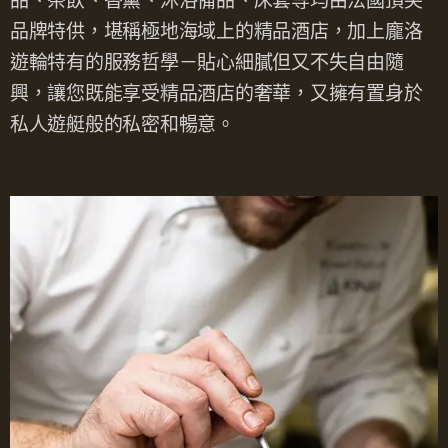
品、茶飲、香薰、沐浴備品、床套等均由法國頂尖
品牌特供，堪稱極地海域上的精品酒店，加上龐洛
遊輪特有的服務哲學－貼心細膩但又不失自由隨
興，讓您既能享受精品酒店的奢華，又擁有置身於
私人遊艇般的私密和暢意。