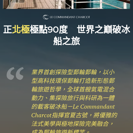
正
北極
極點90度 世界之巔破冰
船之旅
業界首創探險型郵輪郵輪，以小
型高科技環保郵輪打造新形態郵
輪旅遊哲學，全球首艘氣電混合
動力、集探險旅行與科研為一體
的載客破冰船－Le Commandant
Charcot指揮官夏古號，將優雅的
法式美學與極地探險完美融合，
成為郵輪旅遊新標竿。