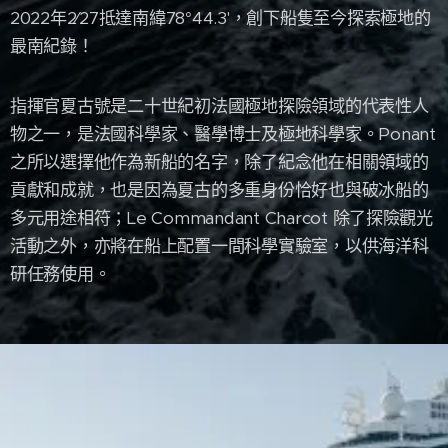
2022年2∕27抵達南緯78°44.3'，創下船隻至今探索極地的
最南紀錄！
指揮官夏古號是二十世紀初法國極地探險領域的代表性人
物之一，是法國科學家、醫學博士及極地科學家。Ponant
之所以選擇他作為新船的名字，除了紀念他在相關領域的
貢獻和成就，也是因為夏古的多重身份恰好也與破冰船的
多元用途相符；Le Commandant Charcot 除了探險觀光
活動之外，亦將在船上配置一間科學實驗室，以供海洋科
研任務使用。