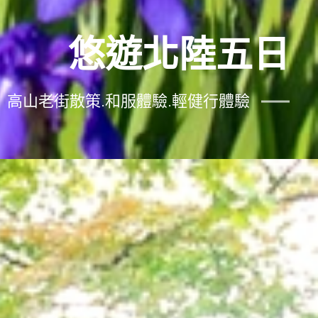
悠遊北陸五日
高山老街散策.和服體驗.輕健行體驗